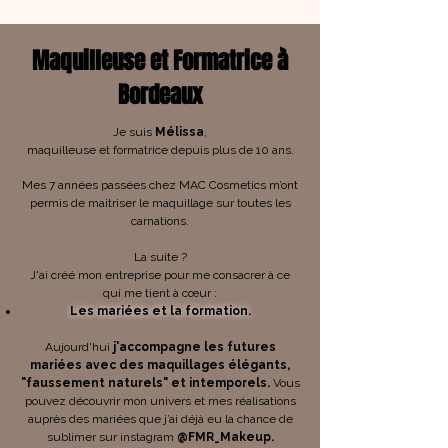
Maquilleuse et Formatrice à
Bordeaux
Je suis
Mélissa
,
maquilleuse et formatrice depuis plus de 10 ans.
Mes 7 années passées chez MAC Cosmetics m’ont
permis de maitriser le maquillage sur toutes les
carnations.
La suite ?
J'ai créé mon entreprise pour me consacrer à ce
qui me tient à cœur :
Les mariées et la formation.
Aujourd'hui
j'accompagne les futures
mariées avec des maquillages élégants,
"faussement naturels" et intemporels.
Vous
pouvez découvrir mon univers et mes réalisations
auprès des mariées que j’ai déjà eu la chance de
sublimer sur instagram
@FMR_Makeup.