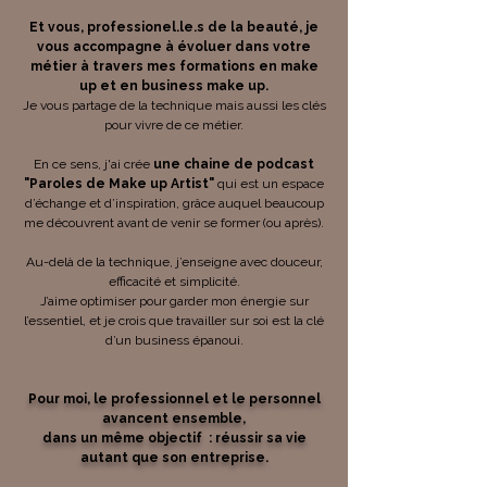
Et vous, professionel.le.s de la beauté, je
vous accompagne à évoluer dans votre
métier à travers mes formations en make
up et en business make up.
Je vous partage de la technique mais aussi les clés
pour vivre de ce métier.
En ce sens, j'ai crée
une chaine de podcast
"Paroles de Make up Artist"
qui est un espace
d’échange et d’inspiration, grâce auquel beaucoup
me découvrent avant de venir se former (ou après).
Au-delà de la technique, j’enseigne avec douceur,
efficacité et simplicité.
J’aime optimiser pour garder mon énergie sur
l’essentiel, et je crois que travailler sur soi est la clé
d’un business épanoui.
Pour moi, le professionnel et le personnel
avancent ensemble,
dans un même objectif : réussir sa vie
autant que son entreprise.